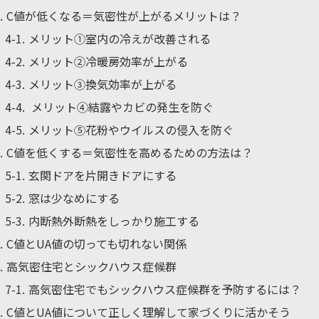
4
C値が低くなる＝気密性が上がるメリットは？
4-1
メリット①室内の冷えが改善される
4-2
メリット②冷暖房効率が上がる
4-3
メリット③換気効率が上がる
4-4
メリット④結露やカビの発生を防ぐ
4-5
メリット⑤花粉やウイルスの侵入を防ぐ
5
C値を低くする＝気密性を高めるための方法は？
5-1
玄関ドアを片開きドアにする
5-2
窓は少なめにする
5-3
内断熱外断熱をしっかり施工する
6
C値とUA値の切っても切れない関係
7
高気密住宅とシックハウス症候群
7-1
高気密住宅でもシックハウス症候群を予防するには？
8
C値とUA値について正しく理解して家づくりに活かそう