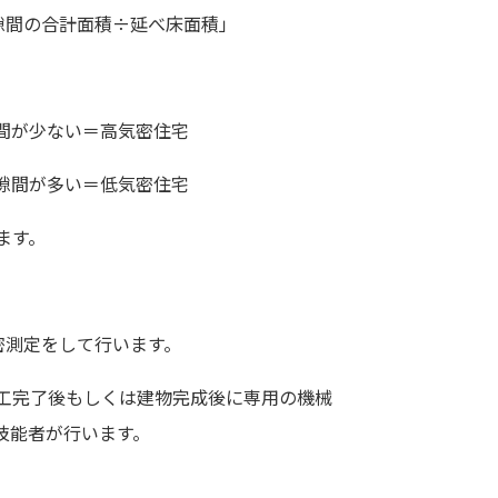
隙間の合計面積÷延べ床面積」
間が少ない＝高気密住宅
隙間が多い＝低気密住宅
ます。
密測定をして行います。
工完了後もしくは建物完成後に専用の
機械
技能者が行います。