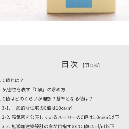
目次
[
閉じる
]
1
C値とは？
2
気密性を表す「C値」の求め方
3
C値はどのくらいが理想？基準となる値は？
3-1
一般的な住宅のC値は10㎠/㎡
3-2
高気密を公表しているメーカーのC値は1.0㎠/㎡以下
3-3
無添加建築設計の家が目指すのはC値0.5㎠/㎡以下