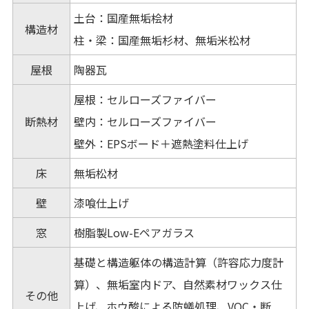
土台：国産無垢桧材
構造材
柱・梁：国産無垢杉材、無垢米松材
屋根
陶器瓦
屋根：セルローズファイバー
断熱材
壁内：セルローズファイバー
壁外：EPSボード＋遮熱塗料仕上げ
床
無垢松材
壁
漆喰仕上げ
窓
樹脂製Low-Eペアガラス
基礎と構造躯体の構造計算（許容応力度計
算）、無垢室内ドア、自然素材ワックス仕
その他
上げ、ホウ酸による防蟻処理、VOC・断