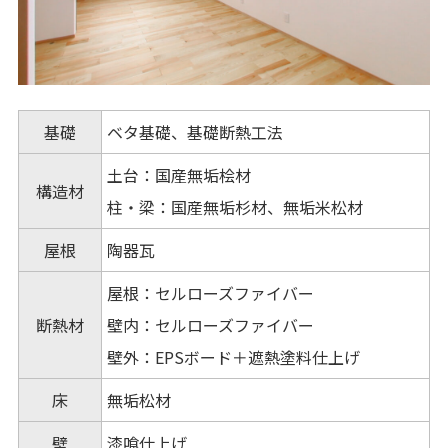
基礎
ベタ基礎、基礎断熱工法
土台：国産無垢桧材
構造材
柱・梁：国産無垢杉材、無垢米松材
屋根
陶器瓦
屋根：セルローズファイバー
断熱材
壁内：セルローズファイバー
壁外：EPSボード＋遮熱塗料仕上げ
床
無垢松材
壁
漆喰仕上げ