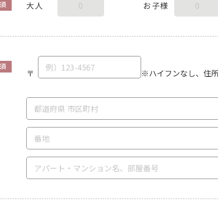
大人
お子様
須
須
〒
※ハイフンなし、住